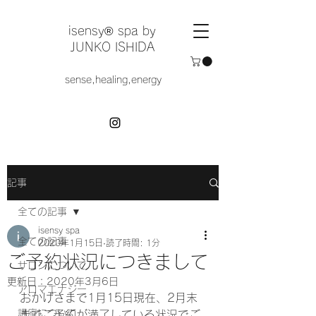
​isensy®︎ spa by
JUNKO ISHIDA
sense,healing,energy
記事
全ての記事
isensy spa
全ての記事
2020年1月15日
読了時間: 1分
ご予約状況につきまして
サロンについて
更新日：
2020年3月6日
アロマエナジー
おかげさまで1月15日現在、2月末
講座について
までご予約が満了している状況でご