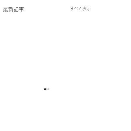
すべて表示
最新記事
店舗建物の大規模修繕
東京 神エステ15
工事のため短縮営業い
先日、Amazonか
れた 「東京 神エス
たします
2026年4月よりサロンが
選」 著者:小澤ひろ
入居しております建物の大
当サロンisensy sp