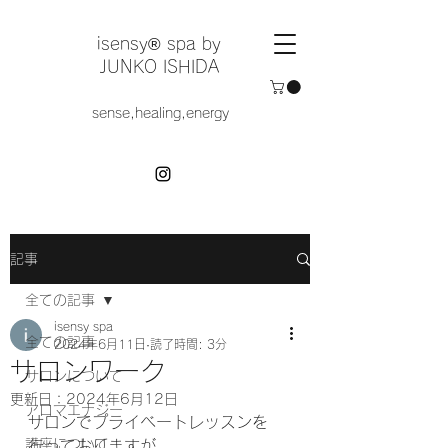
​isensy®︎ spa by
JUNKO ISHIDA
sense,healing,energy
記事
全ての記事
isensy spa
全ての記事
2024年6月11日
読了時間: 3分
サロンワーク
サロンについて
更新日：
2024年6月12日
アロマエナジー
サロンでプライベートレッスンを
講座について
行っておりますが、