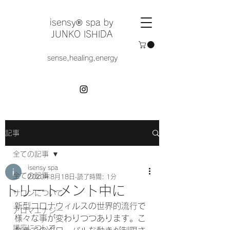
​isensy®︎ spa by
JUNKO ISHIDA
sense,healing,energy
記事
全ての記事
isensy spa
全ての記事
2020年8月18日
読了時間: 1分
トリートメント中に
サロンについて
新型コロナウィルスの世界的流行で
アロマエナジー
様々な事が変わりつつあります。こ
講座について