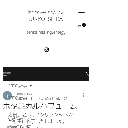
​isensy®︎ spa by
JUNKO ISHIDA
sense,healing,energy
記事
全ての記事
isensy spa
全ての記事
2022年11月17日
読了時間: 1分
ボタニカルパフューム
サロンについて
先日、アロマイタリアンFall&Winter
アロマエナジー
が無事に終了いたしました。
講座について