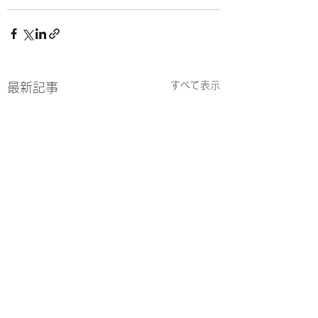
すべて表示
最新記事
店舗建物の大規模修繕
東京 神エステ15