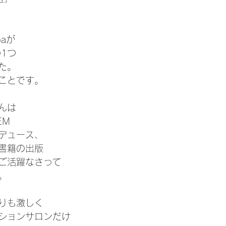
paが
1つ
た。
ことです。
んは
EM
デュース、
書籍の出版
ご活躍なさって
。
りも激しく
ションサロンだけ