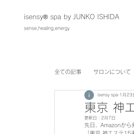
​isensy®︎ spa by JUNKO ISHIDA
sense,healing,energy
全ての記事
サロンについて
isensy spa
1月23
東京 神
更新日：
2月7日
先日、Amazonか
「東京 神エステ15