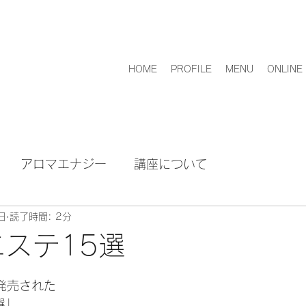
HOME
PROFILE
MENU
ONLINE
アロマエナジー
講座について
日
読了時間: 2分
エステ15選
ら発売された
選」