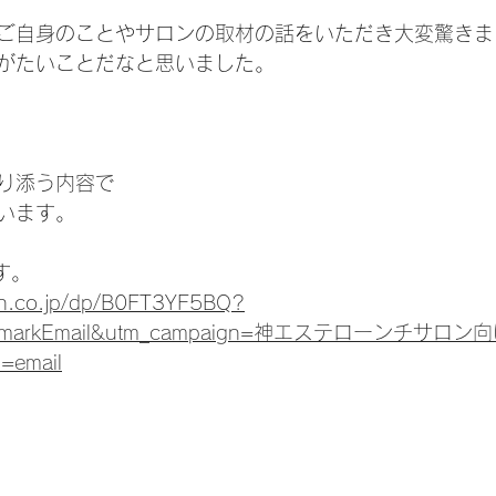
ご自身のことやサロンの取材の話をいただき大変驚きま
がたいことだなと思いました。
り添う内容で
います。
す。
on.co.jp/dp/B0FT3YF5BQ?
nchmarkEmail&utm_campaign=神エステローンチサロン
=email