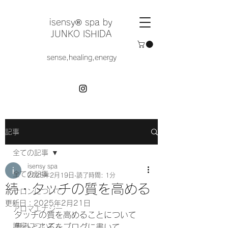
​isensy®︎ spa by
JUNKO ISHIDA
sense,healing,energy
記事
全ての記事
isensy spa
全ての記事
2025年2月19日
読了時間: 1分
続・タッチの質を高める
サロンについて
更新日：
2025年2月21日
アロマエナジー
タッチの質を高めることについて
講座について
思うところをブログに書いて