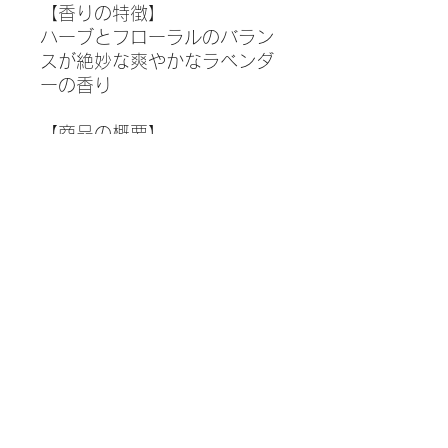
【香りの特徴】
ハーブとフローラルのバラン
スが絶妙な爽やかなラベンダ
ーの香り
【商品の概要】
抽出部位：花穂
抽出方法：伝統的な藁を用い
た水蒸気蒸留方法
原産地：南フランス、標高
1,400m以上のアルジャン村
品種：真正ラベンダー・ポピ
ュラシオン(ケモタイプ)
Lavandula vera /
angustifolia / officinalis
栽培方法:10年以上無農薬栽
培・野生タネから育生
容量：5ml （箱付き）
品質：100%天然成分