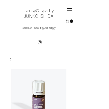
​isensy®︎ spa by
JUNKO ISHIDA
sense,healing,energy