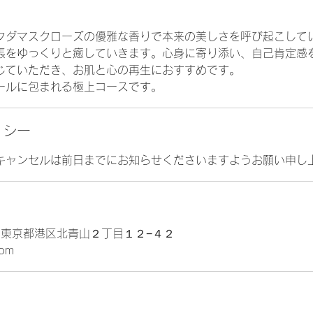
クダマスクローズの優雅な香りで本来の美しさを呼び起こして
張をゆっくりと癒していきます。心身に寄り添い、自己肯定感
じていただき、お肌と心の再生におすすめです。
ールに包まれる極上コースです。
リシー
キャンセルは前日までにお知らせくださいますようお願い申し
, 日本、東京都港区北青山２丁目１２−４２
com