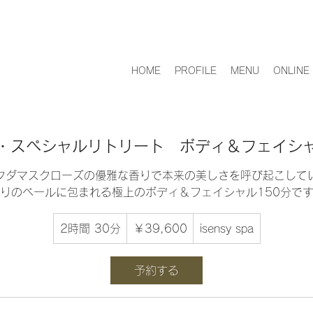
HOME
PROFILE
MENU
ONLINE
・スペシャルリトリート ボディ＆フェイシャ
クダマスクローズの優雅な香りで本来の美しさを呼び起こして
りのベールに包まれる極上のボディ＆フェイシャル150分で
39,600
円
2時間 30分
2
￥39,600
isensy spa
時
間
予約する
3
0
分