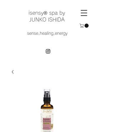
​isensy®︎ spa by
JUNKO ISHIDA
sense,healing,energy