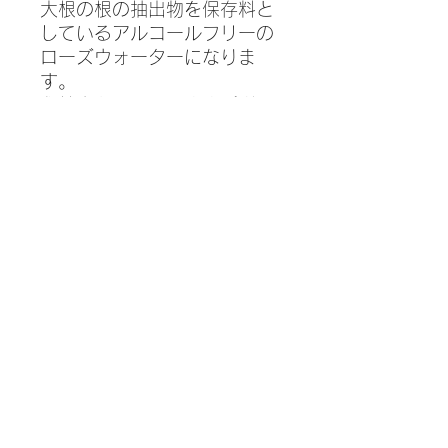
大根の根の抽出物を保存料と
しているアルコールフリーの
ローズウォーターになりま
す。
化粧水としてそのままご利用
いただけるほか、ヘアケア、
ルームスプレーや香水の基材
としてお使いいただけます。
開封後はできるだけ３か月程
度を目安に使い切ってくださ
い。
全成分表示：ダマスクバラ花
水*、レウコノストック／ダ
イコン根発酵液、水
生産地 : ブルガリア
容量：75ml