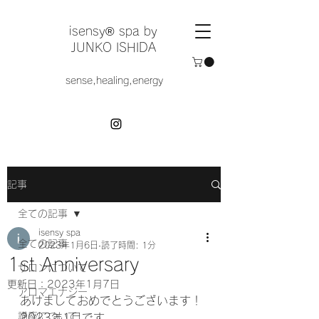
​isensy®︎ spa by
JUNKO ISHIDA
sense,healing,energy
記事
全ての記事
isensy spa
全ての記事
2023年1月6日
読了時間: 1分
1st Anniversary
サロンについて
更新日：
2023年1月7日
アロマエナジー
あけましておめでとうございます！
講座について
2023年1月です。